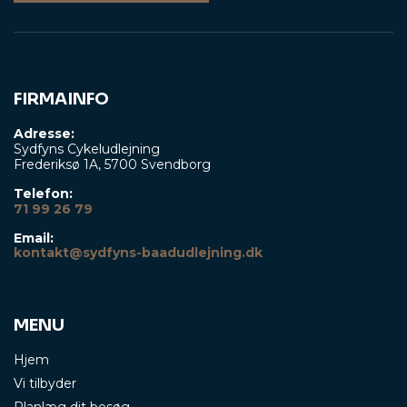
FIRMAINFO
Adresse:
Sydfyns Cykeludlejning
Frederiksø 1A, 5700 Svendborg
Telefon:
71 99 26 79
Email:
kontakt@sydfyns-baadudlejning.dk
MENU
Hjem
Vi tilbyder