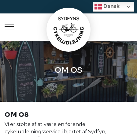
Gå
Dansk
Dansk
til
hovedindhold
OM OS
OM OS
Vi er stolte af at være en førende
cykeludlejningsservice i hjertet af Sydfyn,