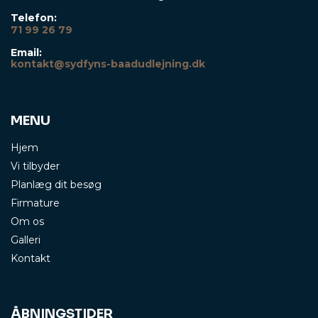
Telefon:
71 99 26 79
Email:
kontakt@sydfyns-baadudlejning.dk
MENU
Hjem
Vi tilbyder
Planlæg dit besøg
Firmature
Om os
Galleri
Kontakt
ÅBNINGSTIDER