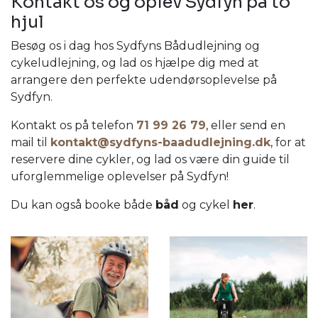
Kontakt os og oplev Sydfyn på to
hjul
Besøg os i dag hos Sydfyns Bådudlejning og
cykeludlejning, og lad os hjælpe dig med at
arrangere den perfekte udendørsoplevelse på
Sydfyn.
Kontakt os på telefon
71 99 26 79
, eller send en
mail til
kontakt@sydfyns-baadudlejning.dk
, for at
reservere dine cykler, og lad os være din guide til
uforglemmelige oplevelser på Sydfyn!
Du kan også booke både
båd
og cykel
her
.