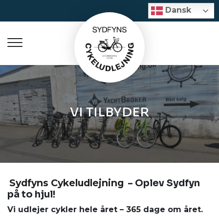
Gå
Dansk
Dansk
til
hovedindhold
VI TILBYDER
Sydfyns Cykeludlejning
– Oplev Sydfyn
på to hjul!
Vi udlejer cykler hele året – 365 dage om året.