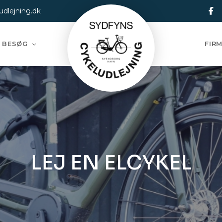
dlejning.dk
 BESØG
FIR
LEJ EN ELCYKEL