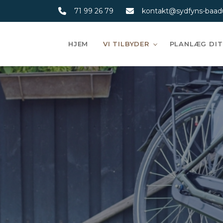
Gå
71 99 26 79
kontakt@sydfyns-baadu
til
hovedindhold
HJEM
VI TILBYDER
PLANLÆG DIT