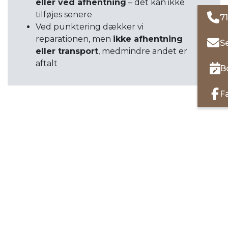
eller ved afhentning
– det kan ikke
tilføjes senere
71
Ved punktering dækker vi
reparationen, men
ikke afhentning
S
eller transport
, medmindre andet er
aftalt
B
F