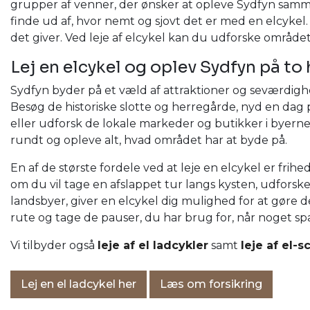
grupper af venner, der ønsker at opleve Sydfyn sammen. 
finde ud af, hvor nemt og sjovt det er med en elcykel. L
det giver. Ved leje af elcykel kan du udforske området
Lej en elcykel og oplev Sydfyn på to 
Sydfyn byder på et væld af attraktioner og seværdig
Besøg de historiske slotte og herregårde, nyd en dag
eller udforsk de lokale markeder og butikker i byern
rundt og opleve alt, hvad området har at byde på.
En af de største fordele ved at leje en elcykel er frih
om du vil tage en afslappet tur langs kysten, udfors
landsbyer, giver en elcykel dig mulighed for at gøre d
rute og tage de pauser, du har brug for, når noge
Vi tilbyder også
leje af el ladcykler
samt
leje af el-s
Lej en el ladcykel her
Læs om forsikring