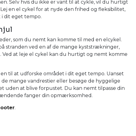
Selv hvis du ikke er vant til at cykle, vil du hurtigt
ej en el cykel for at nyde den frihed og fleksibilitet,
 i dit eget tempo.
hjul
heder, som du nemt kan komme til med en elcykel.
 på stranden ved en af de mange kyststrækninger,
e. Ved at leje el cykel kan du hurtigt og nemt komme
eden til at udforske området i dit eget tempo. Uanset
ke de mange vandrestier eller besøge de hyggelige
et uden at blive forpustet. Du kan nemt tilpasse din
t spændende fanger din opmærksomhed.
cooter
.