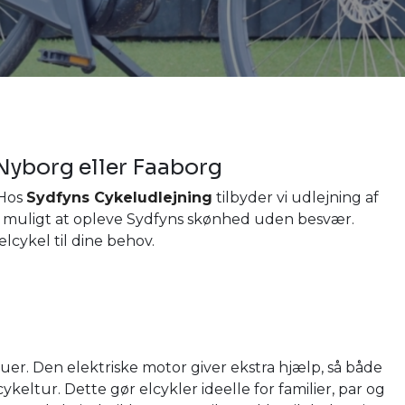
 Nyborg eller Faaborg
 Hos
Sydfyns Cykeludlejning
tilbyder vi udlejning af
t muligt at opleve Sydfyns skønhed uden besvær.
elcykel til dine behov.
eauer. Den elektriske motor giver ekstra hjælp, så både
keltur. Dette gør elcykler ideelle for familier, par og