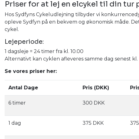
Priser for at lej en elcykel til din tur
Hos Sydfyns Cykeludlejning tilbyder vi konkurrencedyg
opleve Sydfyn på en bekvem og økonomisk måde. Det er h
cykel.
Lejeperiode:
1 dagsleje = 24 timer fra kl. 10.00
Alternativt kan cyklen afleveres samme dag senest kl.
Se vores priser her:
Antal Dage
Pris (DKK)
Pri
6 timer
300 DKK
1 dag
375 DKK
375