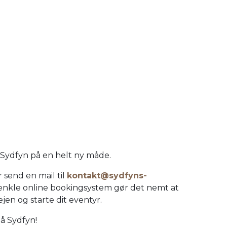
 Sydfyn på en helt ny måde.
r send en mail til
kontakt@sydfyns-
s enkle online bookingsystem gør det nemt at
jen og starte dit eventyr.
å Sydfyn!